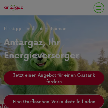
Flüssiggas in all seinen Formen
Antargaz, Ihr
Energieversorger
Jetzt einen Angebot für einen Gastank
fordern
Eine Gasflaschen-Verkaufsstelle finden