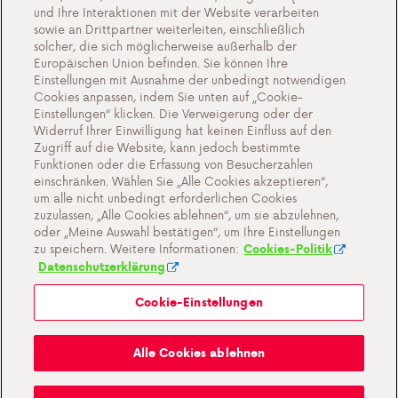
und Ihre Interaktionen mit der Website verarbeiten
sowie an Drittpartner weiterleiten, einschließlich
solcher, die sich möglicherweise außerhalb der
Europäischen Union befinden. Sie können Ihre
Einstellungen mit Ausnahme der unbedingt notwendigen
Unser Angebot
Cookies anpassen, indem Sie unten auf „Cookie-
Einstellungen“ klicken. Die Verweigerung oder der
Gas in Tanks
Widerruf Ihrer Einwilligung hat keinen Einfluss auf den
Zugriff auf die Website, kann jedoch bestimmte
Gas in Flaschen
Funktionen oder die Erfassung von Besucherzahlen
Verkaufsstelle für Gasflaschen in Ihrer Nähe
einschränken. Wählen Sie „Alle Cookies akzeptieren“,
um alle nicht unbedingt erforderlichen Cookies
LPG (Autokraftstoff)
zuzulassen, „Alle Cookies ablehnen“, um sie abzulehnen,
oder „Meine Auswahl bestätigen“, um Ihre Einstellungen
Häufig gestellte Fragen
zu speichern. Weitere Informationen:
Cookies-Politik
Datenschutzerklärung
Blog
Cookie-Einstellungen
Über uns
Lernen Sie Antargaz kennen
Alle Cookies ablehnen
Eine nachhaltige Zukunft