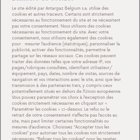
Blog
Le site édité par Antargaz Belgium s.a. utilise des
cookies et autres traceurs. Certains sont strictement
À propos de nous
nécessaires au fonctionnement du site et ne nécessitent
pas votre consentement. Nous utilisons des cookies
Rencontrez Antargaz
nécessaires au fonctionnement du site. Avec votre
Un futur durable
consentement, nous utilisons également des cookies
pour : mesurer l’audience (statistiques), personnaliser la
Témoignages
publicité, activer des fonctionnalités, permettre le
partage sur les réseaux sociaux. Ces cookies peuvent
Actions
traiter des données telles que votre adresse IP, vos
Événements
pages/rubriques consultées, identifiant utilisateur/
équipement, pays, dates, nombre de visites, sources de
Travailler chez Antargaz
navigation et vos interactions avec le site, ainsi que leur
transmission à des partenaires tiers, y compris ceux
Contact
potentiellement situés en dehors de l’Union européenne.
Vous pouvez paramétrer vos choix à l’exception des
cookies strictement nécessaires en cliquant sur «
Paramétrer les cookies » ci-dessous. Le refus ou le
retrait de votre consentement n’affecte pas l’accès au
Paramètres des cookies
site, mais peut limiter certaines fonctionnalités ou
Documents importants et conditions générales
mesures d’audience. Choisissez “Accepter tous les
cookies” pour autoriser tous les cookies non strictement
Politique de confidentialité et cookies
nécessaires, “Refuser tous les cookies” pour les rejeter,