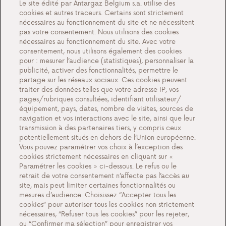
Le site édité par Antargaz Belgium s.a. utilise des
cookies et autres traceurs. Certains sont strictement
nécessaires au fonctionnement du site et ne nécessitent
pas votre consentement. Nous utilisons des cookies
nécessaires au fonctionnement du site. Avec votre
Questions ou commentaires?
consentement, nous utilisons également des cookies
pour : mesurer l’audience (statistiques), personnaliser la
Contactez nous
publicité, activer des fonctionnalités, permettre le
partage sur les réseaux sociaux. Ces cookies peuvent
traiter des données telles que votre adresse IP, vos
pages/rubriques consultées, identifiant utilisateur/
équipement, pays, dates, nombre de visites, sources de
Contact
navigation et vos interactions avec le site, ainsi que leur
transmission à des partenaires tiers, y compris ceux
potentiellement situés en dehors de l’Union européenne.
Vous pouvez paramétrer vos choix à l’exception des
cookies strictement nécessaires en cliquant sur «
Paramétrer les cookies » ci-dessous. Le refus ou le
Nos services
retrait de votre consentement n’affecte pas l’accès au
site, mais peut limiter certaines fonctionnalités ou
Gaz en citernes
mesures d’audience. Choisissez “Accepter tous les
Gaz en bouteille
cookies” pour autoriser tous les cookies non strictement
nécessaires, “Refuser tous les cookies” pour les rejeter,
Points de vente de bouteilles de gaz
ou “Confirmer ma sélection” pour enregistrer vos