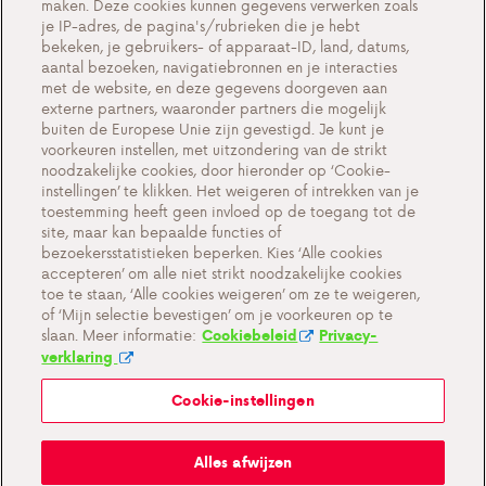
maken. Deze cookies kunnen gegevens verwerken zoals
Werken bij Antargaz
je IP-adres, de pagina's/rubrieken die je hebt
bekeken, je gebruikers- of apparaat-ID, land, datums,
Contact
aantal bezoeken, navigatiebronnen en je interacties
met de website, en deze gegevens doorgeven aan
externe partners, waaronder partners die mogelijk
buiten de Europese Unie zijn gevestigd. Je kunt je
voorkeuren instellen, met uitzondering van de strikt
Cookie-instellingen
noodzakelijke cookies, door hieronder op ‘Cookie-
instellingen’ te klikken. Het weigeren of intrekken van je
Belangrijke documenten en algemene
toestemming heeft geen invloed op de toegang tot de
voorwaarden
site, maar kan bepaalde functies of
bezoekersstatistieken beperken. Kies ‘Alle cookies
Privacy en cookiebeleid BE
accepteren’ om alle niet strikt noodzakelijke cookies
toe te staan, ‘Alle cookies weigeren’ om ze te weigeren,
of ‘Mijn selectie bevestigen’ om je voorkeuren op te
slaan. Meer informatie:
Cookiebeleid
Privacy-
verklaring
Cookie-instellingen
Mijn Antargaz
Alles afwijzen