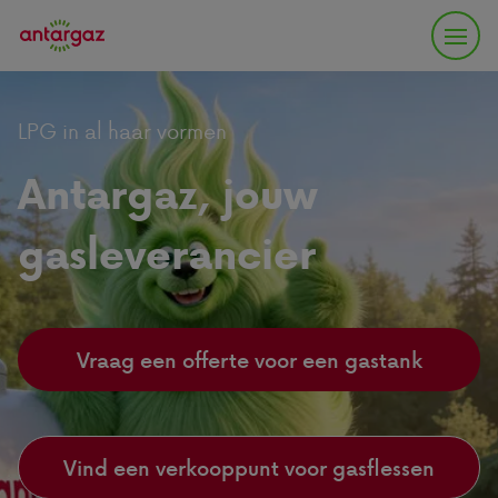
LPG in al haar vormen
Antargaz, jouw
gasleverancier
Vraag een offerte voor een gastank
Vind een verkooppunt voor gasflessen