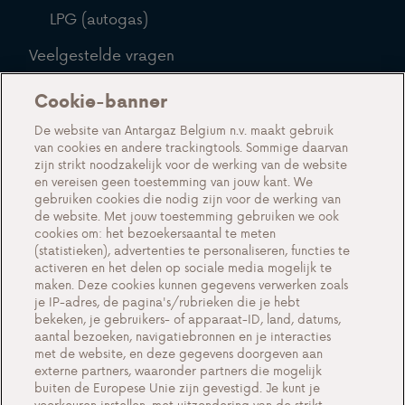
LPG (autogas)
Veelgestelde vragen
Blog
Cookie-banner
Over ons
De website van Antargaz Belgium n.v. maakt gebruik
van cookies en andere trackingtools. Sommige daarvan
Maak kennis met Antargaz
zijn strikt noodzakelijk voor de werking van de website
en vereisen geen toestemming van jouw kant. We
Een duurzame toekomst
gebruiken cookies die nodig zijn voor de werking van
Testimonials
de website. Met jouw toestemming gebruiken we ook
cookies om: het bezoekersaantal te meten
Acties
(statistieken), advertenties te personaliseren, functies te
activeren en het delen op sociale media mogelijk te
Events
maken. Deze cookies kunnen gegevens verwerken zoals
Werken bij Antargaz
je IP-adres, de pagina's/rubrieken die je hebt
bekeken, je gebruikers- of apparaat-ID, land, datums,
Contact
aantal bezoeken, navigatiebronnen en je interacties
met de website, en deze gegevens doorgeven aan
externe partners, waaronder partners die mogelijk
buiten de Europese Unie zijn gevestigd. Je kunt je
voorkeuren instellen, met uitzondering van de strikt