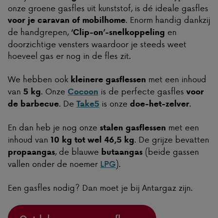
onze groene gasfles uit kunststof, is dé ideale gasfles
. Enorm handig dankzij
voor je caravan of mobilhome
de handgrepen,
en
‘Clip-on’-snelkoppeling
doorzichtige vensters waardoor je steeds weet
hoeveel gas er nog in de fles zit.
We hebben ook
met een inhoud
kleinere gasflessen
van
. Onze
is de perfecte gasfles
5 kg
Cocoon
voor
. De
is onze
.
de barbecue
Take5
doe-het-zelver
En dan heb je nog onze
met een
stalen gasflessen
inhoud van
. De grijze bevatten
10 kg tot wel 46,5 kg
, de blauwe
(beide gassen
propaangas
butaangas
vallen onder de noemer
).
LPG
Een gasfles nodig? Dan moet je bij Antargaz zijn.