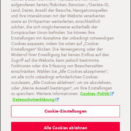
Aktionen
aufgerufenen Seiten/Rubriken, Benutzer-/Geräte-ID,
Veranstaltungen
Land, Daten, Anzahl der Besuche, Navigationsquellen
und Ihre Interaktionen mit der Website verarbeiten
Kontakt
sowie an Drittpartner weiterleiten, einschließlich
solcher, die sich möglicherweise außerhalb der
Europäischen Union befinden. Sie können Ihre
Einstellungen mit Ausnahme der unbedingt notwendigen
Cookies anpassen, indem Sie unten auf „Cookie-
Cookie-Einstellungen
Einstellungen“ klicken. Die Verweigerung oder der
Widerruf Ihrer Einwilligung hat keinen Einfluss auf den
Wichtige Dokumente und Allgemeine
Zugriff auf die Website, kann jedoch bestimmte
Geschaftsbedingungen
Funktionen oder die Erfassung von Besucherzahlen
einschränken. Wählen Sie „Alle Cookies akzeptieren“,
Datenschutz- und Cookie-Richtlinien
um alle nicht unbedingt erforderlichen Cookies
zuzulassen, „Alle Cookies ablehnen“, um sie abzulehnen,
oder „Meine Auswahl bestätigen“, um Ihre Einstellungen
zu speichern. Weitere Informationen:
Cookies-Politik
Datenschutzerklärung
Cookie-Einstellungen
Mein Antargaz
Alle Cookies ablehnen