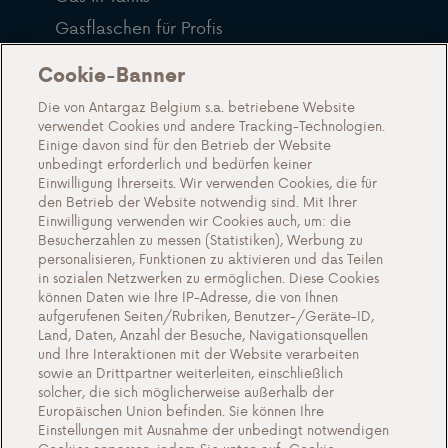
Gasflaschen für Profis
Verkaufsstelle für Gasflaschen in Ihrer Nähe
Cookie-Banner
LPG
Die von Antargaz Belgium s.a. betriebene Website
verwendet Cookies und andere Tracking-Technologien.
Häufig gestellte Fragen
Einige davon sind für den Betrieb der Website
unbedingt erforderlich und bedürfen keiner
Über uns
Einwilligung Ihrerseits. Wir verwenden Cookies, die für
den Betrieb der Website notwendig sind. Mit Ihrer
Lernen Sie Antargaz kennen
Einwilligung verwenden wir Cookies auch, um: die
Eine nachhaltige Zukunft
Besucherzahlen zu messen (Statistiken), Werbung zu
personalisieren, Funktionen zu aktivieren und das Teilen
Zeugnisse
in sozialen Netzwerken zu ermöglichen. Diese Cookies
können Daten wie Ihre IP-Adresse, die von Ihnen
Aktionen
aufgerufenen Seiten/Rubriken, Benutzer-/Geräte-ID,
Veranstaltungen
Land, Daten, Anzahl der Besuche, Navigationsquellen
und Ihre Interaktionen mit der Website verarbeiten
Kontakt
sowie an Drittpartner weiterleiten, einschließlich
solcher, die sich möglicherweise außerhalb der
Europäischen Union befinden. Sie können Ihre
Einstellungen mit Ausnahme der unbedingt notwendigen