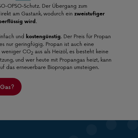
SO-OPSO-Schutz. Der Übergang zum
direkt am Gastank, wodurch ein
zweistufiger
.
erflüssig wird
einfach und
. Der Preis für Propan
kostengünstig
s nur geringfügig. Propan ist auch eine
ßt weniger CO
aus als Heizöl, es besteht keine
2
zung, und wer heute mit Propangas heizt, kann
 auf das erneuerbare Biopropan umsteigen.
 Gas?