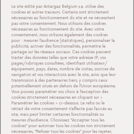
Nos services
Le site édité par Antargaz Belgium s.a. utilise des
Partenariat pour installateurs
cookies et autres traceurs. Certains sont strictement
nécessaires au fonctionnement du site et ne nécessitent
Gaz en bouteilles pour professionels
pas votre consentement. Nous utilisons des cookies
LPG comme carburant voiture
nécessaires au fonctionnement du site. Avec votre
consentement, nous utilisons également des cookies
pour : mesurer l’audience (statistiques), personnaliser la
Newsletter
publicité, activer des fonctionnalités, permettre le
partage sur les réseaux sociaux. Ces cookies peuvent
À propos de nous
traiter des données telles que votre adresse IP, vos
Evénements
pages/rubriques consultées, identifiant utilisateur/
équipement, pays, dates, nombre de visites, sources de
Tout sur Antargaz
navigation et vos interactions avec le site, ainsi que leur
transmission à des partenaires tiers, y compris ceux
Contactez nous
potentiellement situés en dehors de l’Union européenne.
Vous pouvez paramétrer vos choix à l’exception des
cookies strictement nécessaires en cliquant sur «
Paramétrer les cookies » ci-dessous. Le refus ou le
retrait de votre consentement n’affecte pas l’accès au
Paramètres des cookies
site, mais peut limiter certaines fonctionnalités ou
Documents importants et conditions générales
mesures d’audience. Choisissez “Accepter tous les
cookies” pour autoriser tous les cookies non strictement
Politique de confidentialité et cookies
nécessaires, “Refuser tous les cookies” pour les rejeter,