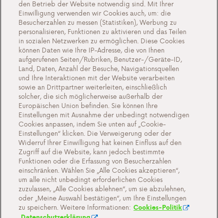
den Betrieb der Website notwendig sind. Mit Ihrer
Einwilligung verwenden wir Cookies auch, um: die
Newsletter
Besucherzahlen zu messen (Statistiken), Werbung zu
personalisieren, Funktionen zu aktivieren und das Teilen
Über uns
in sozialen Netzwerken zu ermöglichen. Diese Cookies
können Daten wie Ihre IP-Adresse, die von Ihnen
Veralstantungen
aufgerufenen Seiten/Rubriken, Benutzer-/Geräte-ID,
Alles über Antargaz
Land, Daten, Anzahl der Besuche, Navigationsquellen
und Ihre Interaktionen mit der Website verarbeiten
Kontakt
sowie an Drittpartner weiterleiten, einschließlich
solcher, die sich möglicherweise außerhalb der
Europäischen Union befinden. Sie können Ihre
Einstellungen mit Ausnahme der unbedingt notwendigen
Cookies anpassen, indem Sie unten auf „Cookie-
Cookie-Einstellungen
Einstellungen“ klicken. Die Verweigerung oder der
Widerruf Ihrer Einwilligung hat keinen Einfluss auf den
Wichtige Dokumente und Allgemeine
Zugriff auf die Website, kann jedoch bestimmte
Geschaftsbedingungen
Funktionen oder die Erfassung von Besucherzahlen
einschränken. Wählen Sie „Alle Cookies akzeptieren“,
Datenschutz- und Cookie-Richtlinien
um alle nicht unbedingt erforderlichen Cookies
zuzulassen, „Alle Cookies ablehnen“, um sie abzulehnen,
oder „Meine Auswahl bestätigen“, um Ihre Einstellungen
zu speichern. Weitere Informationen:
Cookies-Politik
Datenschutzerklärung