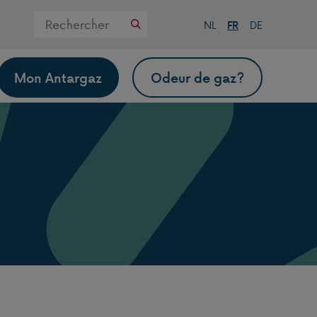
Zoek
NL
FR
DE
op
deze
website
Mon Antargaz
Odeur de gaz?