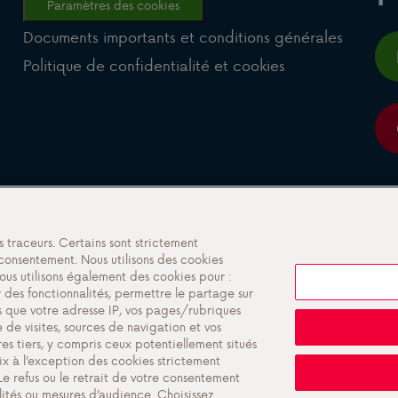
Paramètres des cookies
Documents importants et conditions générales
Politique de confidentialité et cookies
s traceurs. Certains sont strictement
consentement. Nous utilisons des cookies
ous utilisons également des cookies pour :
er des fonctionnalités, permettre le partage sur
s que votre adresse IP, vos pages/rubriques
 de visites, sources de navigation et vos
res tiers, y compris ceux potentiellement situés
x à l’exception des cookies strictement
Le refus ou le retrait de votre consentement
alités ou mesures d’audience. Choisissez