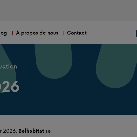
log
À propos de nous
Contact
vation
026
er 2026,
se
Belhabitat