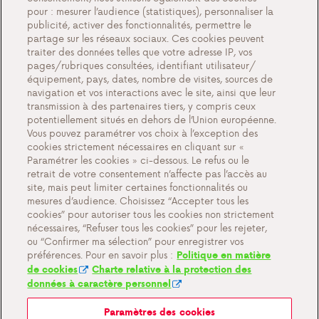
pour : mesurer l’audience (statistiques), personnaliser la
Témoignages
publicité, activer des fonctionnalités, permettre le
partage sur les réseaux sociaux. Ces cookies peuvent
Actions
traiter des données telles que votre adresse IP, vos
Événements
pages/rubriques consultées, identifiant utilisateur/
équipement, pays, dates, nombre de visites, sources de
Travailler chez Antargaz
navigation et vos interactions avec le site, ainsi que leur
transmission à des partenaires tiers, y compris ceux
Contact
potentiellement situés en dehors de l’Union européenne.
Vous pouvez paramétrer vos choix à l’exception des
cookies strictement nécessaires en cliquant sur «
Paramétrer les cookies » ci-dessous. Le refus ou le
retrait de votre consentement n’affecte pas l’accès au
Paramètres des cookies
site, mais peut limiter certaines fonctionnalités ou
Documents importants et conditions générales
mesures d’audience. Choisissez “Accepter tous les
cookies” pour autoriser tous les cookies non strictement
Politique de confidentialité et cookies
nécessaires, “Refuser tous les cookies” pour les rejeter,
ou “Confirmer ma sélection” pour enregistrer vos
préférences. Pour en savoir plus :
Politique en matière
de cookies
Charte relative à la protection des
données à caractère personnel
Paramètres des cookies