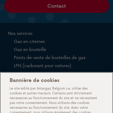
Contact
Nos services
Gaz en citernes
Gaz en bouteille
Points de vente de bouteilles de gaz
LPG (carburant pour voitures)
QFP
Bannière de cookies
Blog
Le site édité par Antargaz Belgium s.a. utilise des
cookies et autres traceurs. Certains sont strictement
À propos de nous
nécessaires au fonctionnement du site et ne nécessitent
pas votre consentement. Nous utilisons des cookies
Rencontrez Antargaz
nécessaires au fonctionnement du site. Avec votre
Un futur durable
consentement, nous utilisons également des cookies