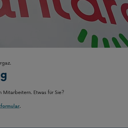
argaz.
ng
 Mitarbeitern. Etwas für Sie?
tformular
.