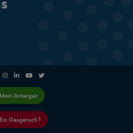
ns
Mein Antargaz
Ein Gasgeruch?