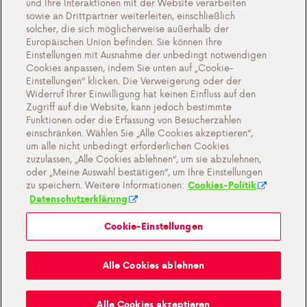
und Ihre Interaktionen mit der Website verarbeiten
Kontakt
sowie an Drittpartner weiterleiten, einschließlich
solcher, die sich möglicherweise außerhalb der
Europäischen Union befinden. Sie können Ihre
Einstellungen mit Ausnahme der unbedingt notwendigen
Cookies anpassen, indem Sie unten auf „Cookie-
Cookie-Einstellungen
Einstellungen“ klicken. Die Verweigerung oder der
Widerruf Ihrer Einwilligung hat keinen Einfluss auf den
Wichtige Dokumente und Allgemeine
Zugriff auf die Website, kann jedoch bestimmte
Geschaftsbedingungen
Funktionen oder die Erfassung von Besucherzahlen
einschränken. Wählen Sie „Alle Cookies akzeptieren“,
Datenschutz- und Cookie-Richtlinien
um alle nicht unbedingt erforderlichen Cookies
zuzulassen, „Alle Cookies ablehnen“, um sie abzulehnen,
oder „Meine Auswahl bestätigen“, um Ihre Einstellungen
zu speichern. Weitere Informationen:
Cookies-Politik
Datenschutzerklärung
Cookie-Einstellungen
Mein Antargaz
Alle Cookies ablehnen
Ein Gasgeruch?
Alle Cookies akzeptieren