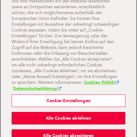
und Ihre Interaktionen mit der Website verarbeiten
Kontakt
sowie an Drittpartner weiterleiten, einschließlich
solcher, die sich möglicherweise außerhalb der
Europäischen Union befinden. Sie können Ihre
Einstellungen mit Ausnahme der unbedingt notwendigen
Cookies anpassen, indem Sie unten auf „Cookie-
Cookie-Einstellungen
Einstellungen“ klicken. Die Verweigerung oder der
Widerruf Ihrer Einwilligung hat keinen Einfluss auf den
Wichtige Dokumente und Allgemeine
Zugriff auf die Website, kann jedoch bestimmte
Geschaftsbedingungen
Funktionen oder die Erfassung von Besucherzahlen
einschränken. Wählen Sie „Alle Cookies akzeptieren“,
Datenschutz- und Cookie-Richtlinien
um alle nicht unbedingt erforderlichen Cookies
zuzulassen, „Alle Cookies ablehnen“, um sie abzulehnen,
oder „Meine Auswahl bestätigen“, um Ihre Einstellungen
zu speichern. Weitere Informationen:
Cookies-Politik
Datenschutzerklärung
Cookie-Einstellungen
Mein Antargaz
Alle Cookies ablehnen
Ein Gasgeruch?
Alle Cookies akzeptieren