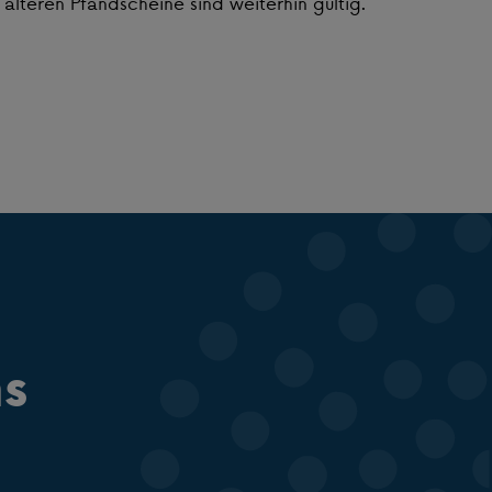
älteren Pfandscheine sind weiterhin gültig.
ns