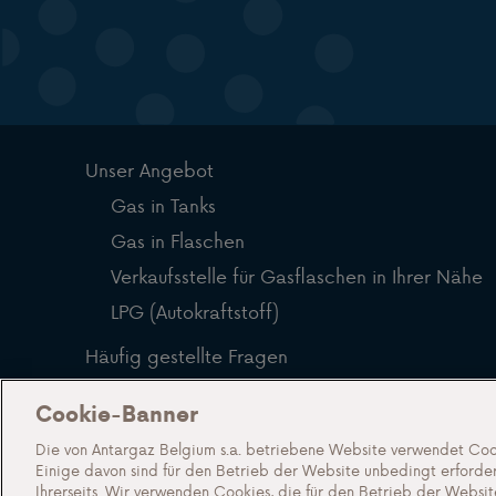
Unser Angebot
Gas in Tanks
Gas in Flaschen
Verkaufsstelle für Gasflaschen in Ihrer Nähe
LPG (Autokraftstoff)
Häufig gestellte Fragen
Blog
Cookie-Banner
Über uns
Die von Antargaz Belgium s.a. betriebene Website verwendet Coo
Einige davon sind für den Betrieb der Website unbedingt erforder
Lernen Sie Antargaz kennen
Ihrerseits. Wir verwenden Cookies, die für den Betrieb der Websit