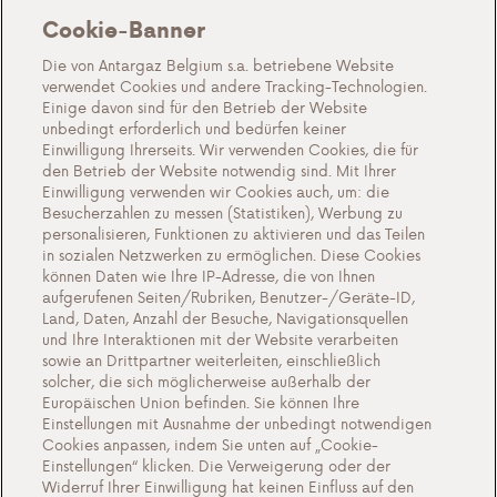
Häufig gestellte Fragen
Cookie-Banner
Blog
Die von Antargaz Belgium s.a. betriebene Website
verwendet Cookies und andere Tracking-Technologien.
Über uns
Einige davon sind für den Betrieb der Website
unbedingt erforderlich und bedürfen keiner
Lernen Sie Antargaz kennen
Einwilligung Ihrerseits. Wir verwenden Cookies, die für
den Betrieb der Website notwendig sind. Mit Ihrer
Eine nachhaltige Zukunft
Einwilligung verwenden wir Cookies auch, um: die
Zeugnisse
Besucherzahlen zu messen (Statistiken), Werbung zu
personalisieren, Funktionen zu aktivieren und das Teilen
Aktionen
in sozialen Netzwerken zu ermöglichen. Diese Cookies
können Daten wie Ihre IP-Adresse, die von Ihnen
Veranstaltungen
aufgerufenen Seiten/Rubriken, Benutzer-/Geräte-ID,
Arbeiten bei Antargaz
Land, Daten, Anzahl der Besuche, Navigationsquellen
und Ihre Interaktionen mit der Website verarbeiten
Kontakt
sowie an Drittpartner weiterleiten, einschließlich
solcher, die sich möglicherweise außerhalb der
Europäischen Union befinden. Sie können Ihre
Einstellungen mit Ausnahme der unbedingt notwendigen
Cookies anpassen, indem Sie unten auf „Cookie-
Cookie-Einstellungen
Einstellungen“ klicken. Die Verweigerung oder der
Widerruf Ihrer Einwilligung hat keinen Einfluss auf den
Wichtige Dokumente und Allgemeine