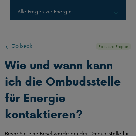
Alle Fragen zur Energie
Gas in Flaschen
Go back
Gas in Tanks
Populäre Fragen
Wie und wann kann
LPG
ich die Ombudsstelle
für Energie
kontaktieren?
Bevor Sie eine Beschwerde bei der Ombudsstelle für