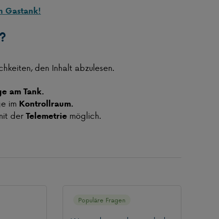
en Gastank!
k?
chkeiten, den Inhalt abzulesen.
ge am Tank.
ge im
Kontrollraum.
mit der
möglich.
Telemetrie
Populäre Fragen