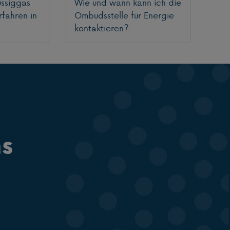
üssiggas
Wie und wann kann ich die
rfahren in
Ombudsstelle für Energie
?
kontaktieren?
ns