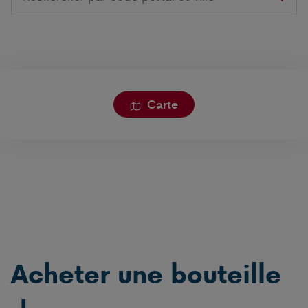
on
this
website
Carte
Acheter une bouteille