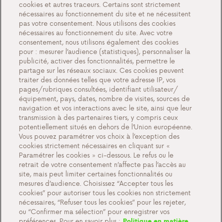
cookies et autres traceurs. Certains sont strictement
À propos de nous
nécessaires au fonctionnement du site et ne nécessitent
pas votre consentement. Nous utilisons des cookies
Rencontrez Antargaz
nécessaires au fonctionnement du site. Avec votre
Un futur durable
consentement, nous utilisons également des cookies
pour : mesurer l’audience (statistiques), personnaliser la
Témoignages
publicité, activer des fonctionnalités, permettre le
partage sur les réseaux sociaux. Ces cookies peuvent
Actions
traiter des données telles que votre adresse IP, vos
Événements
pages/rubriques consultées, identifiant utilisateur/
équipement, pays, dates, nombre de visites, sources de
Travailler chez Antargaz
navigation et vos interactions avec le site, ainsi que leur
transmission à des partenaires tiers, y compris ceux
Contact
potentiellement situés en dehors de l’Union européenne.
Vous pouvez paramétrer vos choix à l’exception des
cookies strictement nécessaires en cliquant sur «
Paramétrer les cookies » ci-dessous. Le refus ou le
retrait de votre consentement n’affecte pas l’accès au
Paramètres des cookies
site, mais peut limiter certaines fonctionnalités ou
Documents importants et conditions générales
mesures d’audience. Choisissez “Accepter tous les
cookies” pour autoriser tous les cookies non strictement
Politique de confidentialité et cookies
nécessaires, “Refuser tous les cookies” pour les rejeter,
ou “Confirmer ma sélection” pour enregistrer vos
préférences. Pour en savoir plus :
Politique en matière