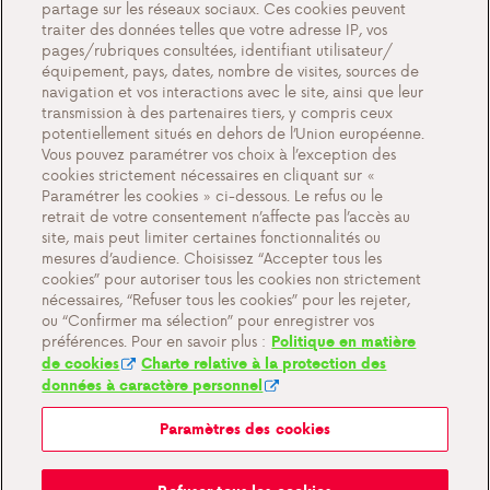
partage sur les réseaux sociaux. Ces cookies peuvent
Actions
traiter des données telles que votre adresse IP, vos
Événements
pages/rubriques consultées, identifiant utilisateur/
équipement, pays, dates, nombre de visites, sources de
Travailler chez Antargaz
navigation et vos interactions avec le site, ainsi que leur
transmission à des partenaires tiers, y compris ceux
Contact
potentiellement situés en dehors de l’Union européenne.
Vous pouvez paramétrer vos choix à l’exception des
cookies strictement nécessaires en cliquant sur «
Paramétrer les cookies » ci-dessous. Le refus ou le
retrait de votre consentement n’affecte pas l’accès au
Paramètres des cookies
site, mais peut limiter certaines fonctionnalités ou
Documents importants et conditions générales
mesures d’audience. Choisissez “Accepter tous les
cookies” pour autoriser tous les cookies non strictement
Politique de confidentialité et cookies
nécessaires, “Refuser tous les cookies” pour les rejeter,
ou “Confirmer ma sélection” pour enregistrer vos
préférences. Pour en savoir plus :
Politique en matière
de cookies
Charte relative à la protection des
données à caractère personnel
Paramètres des cookies
Mon Antargaz