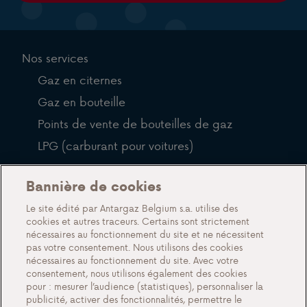
Nos services
Gaz en citernes
Gaz en bouteille
Points de vente de bouteilles de gaz
LPG (carburant pour voitures)
QFP
Bannière de cookies
Blog
Le site édité par Antargaz Belgium s.a. utilise des
cookies et autres traceurs. Certains sont strictement
À propos de nous
nécessaires au fonctionnement du site et ne nécessitent
pas votre consentement. Nous utilisons des cookies
Rencontrez Antargaz
nécessaires au fonctionnement du site. Avec votre
Un futur durable
consentement, nous utilisons également des cookies
pour : mesurer l’audience (statistiques), personnaliser la
Témoignages
publicité, activer des fonctionnalités, permettre le