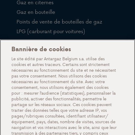
Gaz en citernes
Gaz en bouteille
Points de vente de bouteilles de gaz
LPG (carburant pour voitures)
QFP
Bannière de cookies
Blog
Le site édité par Antargaz Belgium s.a. utilise des
cookies et autres traceurs. Certains sont strictement
À propos de nous
nécessaires au fonctionnement du site et ne nécessitent
pas votre consentement. Nous utilisons des cookies
Rencontrez Antargaz
nécessaires au fonctionnement du site. Avec votre
Un futur durable
consentement, nous utilisons également des cookies
pour : mesurer l’audience (statistiques), personnaliser la
Témoignages
publicité, activer des fonctionnalités, permettre le
partage sur les réseaux sociaux. Ces cookies peuvent
Actions
traiter des données telles que votre adresse IP, vos
Événements
pages/rubriques consultées, identifiant utilisateur/
équipement, pays, dates, nombre de visites, sources de
Travailler chez Antargaz
navigation et vos interactions avec le site, ainsi que leur
transmission à des partenaires tiers, y compris ceux