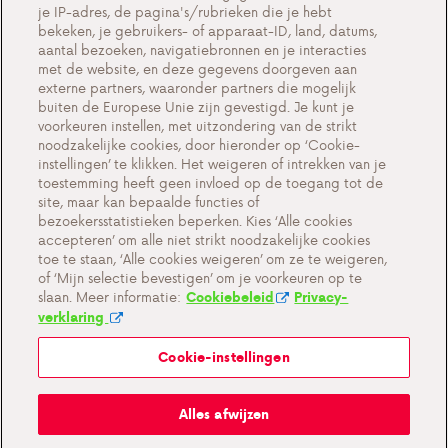
Werken bij Antargaz
je IP-adres, de pagina's/rubrieken die je hebt
bekeken, je gebruikers- of apparaat-ID, land, datums,
Contact
aantal bezoeken, navigatiebronnen en je interacties
met de website, en deze gegevens doorgeven aan
externe partners, waaronder partners die mogelijk
buiten de Europese Unie zijn gevestigd. Je kunt je
voorkeuren instellen, met uitzondering van de strikt
Cookie-instellingen
noodzakelijke cookies, door hieronder op ‘Cookie-
instellingen’ te klikken. Het weigeren of intrekken van je
Belangrijke documenten en algemene
toestemming heeft geen invloed op de toegang tot de
voorwaarden
site, maar kan bepaalde functies of
bezoekersstatistieken beperken. Kies ‘Alle cookies
Privacy en cookiebeleid BE
accepteren’ om alle niet strikt noodzakelijke cookies
toe te staan, ‘Alle cookies weigeren’ om ze te weigeren,
of ‘Mijn selectie bevestigen’ om je voorkeuren op te
slaan. Meer informatie:
Cookiebeleid
Privacy-
verklaring
Cookie-instellingen
Mijn Antargaz
Alles afwijzen