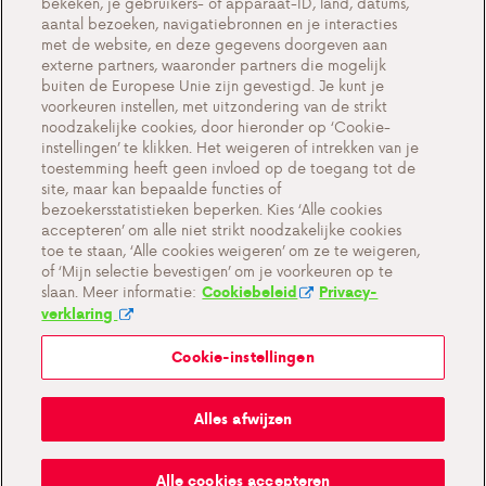
bekeken, je gebruikers- of apparaat-ID, land, datums,
Contact
aantal bezoeken, navigatiebronnen en je interacties
met de website, en deze gegevens doorgeven aan
externe partners, waaronder partners die mogelijk
buiten de Europese Unie zijn gevestigd. Je kunt je
voorkeuren instellen, met uitzondering van de strikt
Cookie-instellingen
noodzakelijke cookies, door hieronder op ‘Cookie-
instellingen’ te klikken. Het weigeren of intrekken van je
Belangrijke documenten en algemene
toestemming heeft geen invloed op de toegang tot de
voorwaarden
site, maar kan bepaalde functies of
bezoekersstatistieken beperken. Kies ‘Alle cookies
Privacy en cookiebeleid BE
accepteren’ om alle niet strikt noodzakelijke cookies
toe te staan, ‘Alle cookies weigeren’ om ze te weigeren,
of ‘Mijn selectie bevestigen’ om je voorkeuren op te
slaan. Meer informatie:
Cookiebeleid
Privacy-
verklaring
Cookie-instellingen
Mijn Antargaz
Alles afwijzen
Ruik je gas?
Alle cookies accepteren