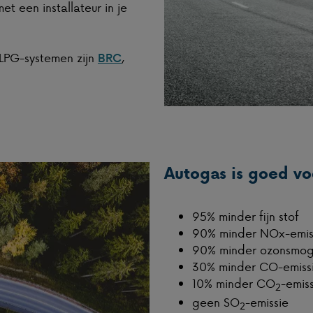
t een installateur in je
LPG-systemen zijn
,
BRC
Autogas is goed vo
95% minder fijn stof
90% minder NOx-emis
90% minder ozonsmo
30% minder CO-emiss
10% minder CO
-emiss
2
geen SO
-emissie
2