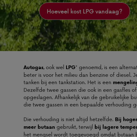
Hoeveel kost LPG vandaag?
, ook wel
* genoemd, is een alterna
Autogas
LPG
beter is voor het milieu dan benzine of diesel. 
tanken bij een tankstation. Het is een
mengelin
Dezelfde twee gassen die ook in een gasfles o
opgeslagen. Afhankelijk van de gebruikelijke b
die twee gassen in een bepaalde verhouding 
Die verhouding is niet altijd hetzelfde.
Bij hoge
gebruikt, terwijl
meer butaan
bij lagere temp
het mengsel wordt toegevoegd omdat butaan bi