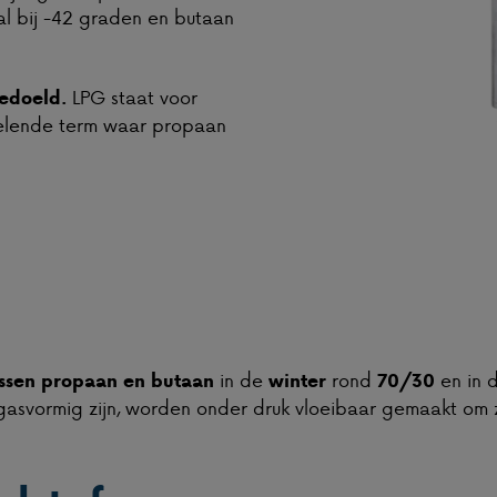
l bij -42 graden en butaan
LPG staat voor
bedoeld.
pelende term waar propaan
in de
rond
en in 
ussen propaan en butaan
winter
70/30
asvormig zijn, worden onder druk vloeibaar gemaakt om 