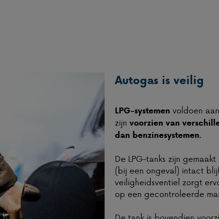
Autogas is veilig
voldoen aan 
LPG-systemen
zijn
voorzien van verschil
.
dan benzinesystemen
De LPG-tanks zijn gemaakt 
(bij een ongeval) intact bli
veiligheidsventiel zorgt er
op een gecontroleerde mani
De tank is bovendien voorz