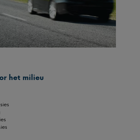
or het milieu
sies
g
ies
ies