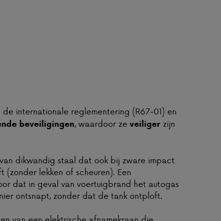
de internationale reglementering (R67-01) en
, waardoor ze
zijn
lende beveiligingen
veiliger
van dikwandig staal dat ook bij zware impact
jft (zonder lekken of scheuren). Een
voor dat in geval van voertuigbrand het autogas
er ontsnapt, zonder dat de tank ontploft.
ien van een elektrische afnamekraan die