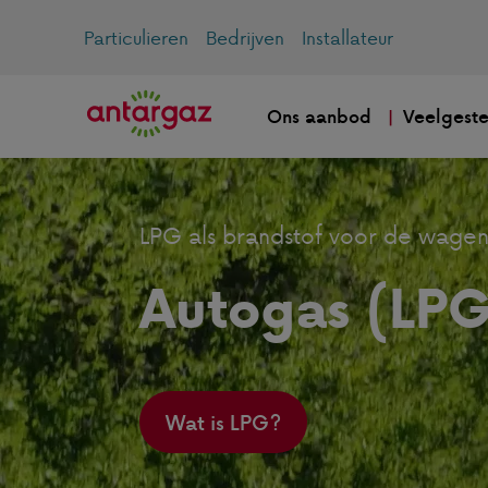
Particulieren
Bedrijven
Installateur
Ons aanbod
Veelgeste
LPG als brandstof voor de wage
Autogas (LPG
Wat is LPG?