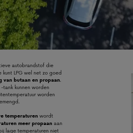
tieve autobrandstof die
Je kunt LPG wel net zo goed
.
g van butaan en propaan
f -tank kunnen worden
uitentemperatuur worden
gemengd.
wordt
re temperaturen
aan
eraturen meer propaan
j lage temperaturen niet