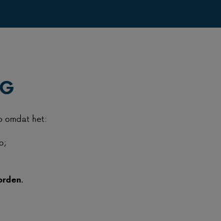
PG
po omdat het:
p;
.
worden