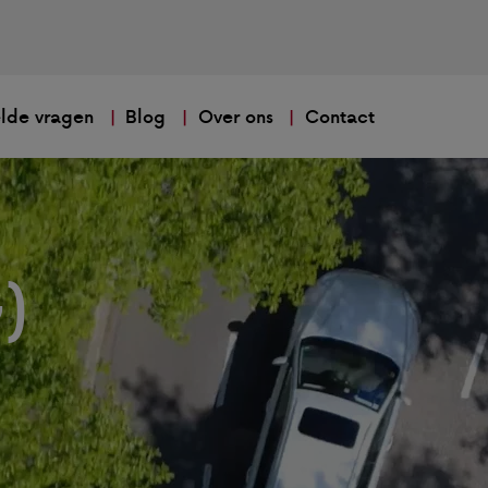
lde vragen
Blog
Over ons
Contact
n
)