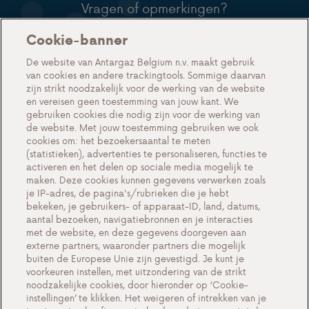
Vragen of opmerkingen?
Neem contact met ons
Cookie-banner
De website van Antargaz Belgium n.v. maakt gebruik
op
van cookies en andere trackingtools. Sommige daarvan
zijn strikt noodzakelijk voor de werking van de website
en vereisen geen toestemming van jouw kant. We
gebruiken cookies die nodig zijn voor de werking van
de website. Met jouw toestemming gebruiken we ook
Contact
cookies om: het bezoekersaantal te meten
(statistieken), advertenties te personaliseren, functies te
activeren en het delen op sociale media mogelijk te
maken. Deze cookies kunnen gegevens verwerken zoals
je IP-adres, de pagina's/rubrieken die je hebt
bekeken, je gebruikers- of apparaat-ID, land, datums,
Onze diensten
aantal bezoeken, navigatiebronnen en je interacties
met de website, en deze gegevens doorgeven aan
Partnerschap voor installateurs
externe partners, waaronder partners die mogelijk
buiten de Europese Unie zijn gevestigd. Je kunt je
Gas in flessen voor professionals
voorkeuren instellen, met uitzondering van de strikt
LPG als autobrandstof
noodzakelijke cookies, door hieronder op ‘Cookie-
instellingen’ te klikken. Het weigeren of intrekken van je