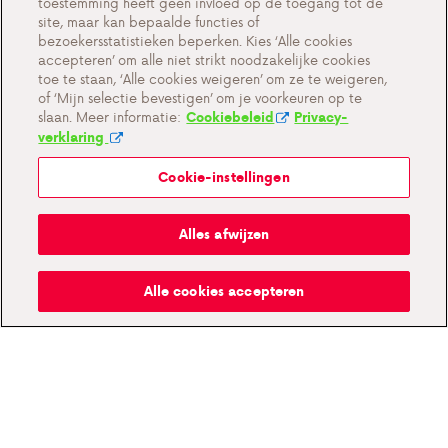
Nieuwsbrief
toestemming heeft geen invloed op de toegang tot de
site, maar kan bepaalde functies of
Over ons
bezoekersstatistieken beperken. Kies ‘Alle cookies
accepteren’ om alle niet strikt noodzakelijke cookies
Events
toe te staan, ‘Alle cookies weigeren’ om ze te weigeren,
of ‘Mijn selectie bevestigen’ om je voorkeuren op te
Alles over Antargaz
slaan. Meer informatie:
Cookiebeleid
Privacy-
verklaring
Contacteer ons
Cookie-instellingen
Cookie-instellingen
Alles afwijzen
Belangrijke documenten en algemene
Alle cookies accepteren
voorwaarden
Privacy en cookiebeleid BE