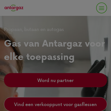
Propaan, butaan en autogas
Gas van Antargaz voor
elke toepassing
Word nu partner
Vind een verkooppunt voor gasflessen