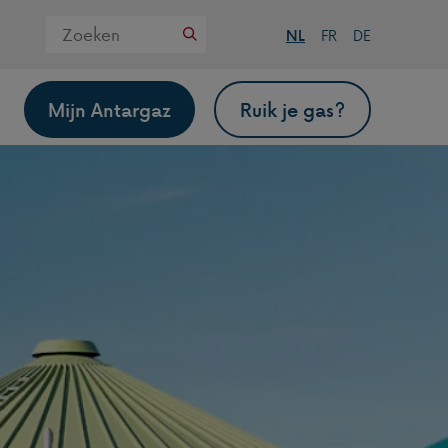
Zoek
NL
FR
DE
op
deze
website
Mijn Antargaz
Ruik je gas?