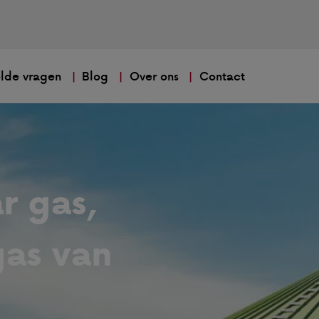
lde vragen
Blog
Over ons
Contact
r gas,
as van