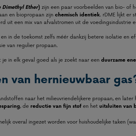
zijn een paar voorbeelden van bio- of h
 Dimethyl Ether
)
opaan en biopropaan zijn
. rDME lijkt er 
chemisch identiek
 uit een mix van afvalstromen uit de voedingsindustrie e
en in de toekomst zelfs méér dankzij betere isolatie en eff
ie van regulier propaan.
je in elk geval goed als je zoekt naar een
duurzame ene
en van hernieuwbaar gas
andstoffen naar het milieuvriendelijkere propaan, en late
, de
en het
esparing
reductie van fijn stof
uitsluiten van
ijk overal ingezet worden voor huishoudelijke taken (wat