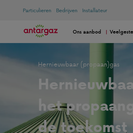
Particulieren
Bedrijven
Installateur
Ons aanbod
Veelgeste
Hernieuwbaar (propaan)gas
Hernieuwbaa
het propaang
de toekomst