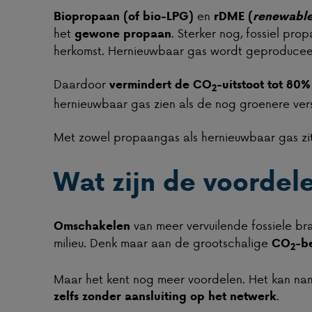
en
Biopropaan (of bio-LPG)
rDME (
renewable
het
. Sterker nog, fossiel pr
gewone propaan
herkomst. Hernieuwbaar gas wordt geproduceerd
Daardoor
vermindert de CO
-uitstoot tot 80%
2
hernieuwbaar gas zien als de nog groenere vers
Met zowel propaangas als hernieuwbaar gas zit 
Wat zijn de voordel
van meer vervuilende fossiele br
Omschakelen
milieu. Denk maar aan de grootschalige
CO
-b
2
Maar het kent nog meer voordelen. Het kan namel
.
zelfs zonder aansluiting op het netwerk