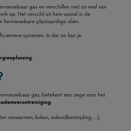
ernieuwbaar gas en verschillen niet zo veel van
sterk op. Het verschil zit hem vooral in de
n hernieuwbare plantaardige oliën.
iciëntere systemen. In die zin kan je
.
rgieoplossing
?
r hernieuwbaar gas, betekent een zege voor het
.
 bodemverontreiniging
er verwarmen, koken, onkruidbestrijding, …),