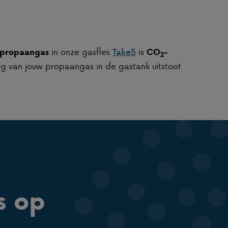
in onze gasfles
is
propaangas
Take5
CO
-
2
g van jouw propaangas in de gastank uitstoot
s op