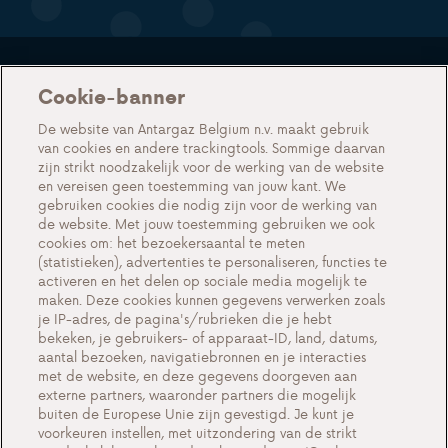
Onze diensten
Cookie-banner
Partnerschap voor installateurs
De website van Antargaz Belgium n.v. maakt gebruik
Gas in flessen voor professionals
van cookies en andere trackingtools. Sommige daarvan
zijn strikt noodzakelijk voor de werking van de website
LPG als autobrandstof
en vereisen geen toestemming van jouw kant. We
gebruiken cookies die nodig zijn voor de werking van
Nieuwsbrief
de website. Met jouw toestemming gebruiken we ook
cookies om: het bezoekersaantal te meten
Over ons
(statistieken), advertenties te personaliseren, functies te
activeren en het delen op sociale media mogelijk te
Events
maken. Deze cookies kunnen gegevens verwerken zoals
Alles over Antargaz
je IP-adres, de pagina's/rubrieken die je hebt
bekeken, je gebruikers- of apparaat-ID, land, datums,
Contacteer ons
aantal bezoeken, navigatiebronnen en je interacties
met de website, en deze gegevens doorgeven aan
externe partners, waaronder partners die mogelijk
buiten de Europese Unie zijn gevestigd. Je kunt je
voorkeuren instellen, met uitzondering van de strikt
Cookie-instellingen