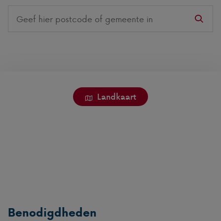
Search
on
this
website
Landkaart
Benodigdheden