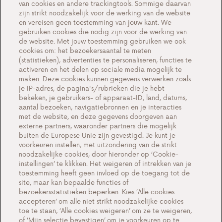
van cookies en andere trackingtools. Sommige daarvan
Maak kennis met Antargaz
zijn strikt noodzakelijk voor de werking van de website
en vereisen geen toestemming van jouw kant. We
Een duurzame toekomst
gebruiken cookies die nodig zijn voor de werking van
Testimonials
de website. Met jouw toestemming gebruiken we ook
cookies om: het bezoekersaantal te meten
Acties
(statistieken), advertenties te personaliseren, functies te
activeren en het delen op sociale media mogelijk te
Events
maken. Deze cookies kunnen gegevens verwerken zoals
Werken bij Antargaz
je IP-adres, de pagina's/rubrieken die je hebt
bekeken, je gebruikers- of apparaat-ID, land, datums,
Contact
aantal bezoeken, navigatiebronnen en je interacties
met de website, en deze gegevens doorgeven aan
externe partners, waaronder partners die mogelijk
buiten de Europese Unie zijn gevestigd. Je kunt je
voorkeuren instellen, met uitzondering van de strikt
Cookie-instellingen
noodzakelijke cookies, door hieronder op ‘Cookie-
instellingen’ te klikken. Het weigeren of intrekken van je
Belangrijke documenten en algemene
toestemming heeft geen invloed op de toegang tot de
voorwaarden
site, maar kan bepaalde functies of
bezoekersstatistieken beperken. Kies ‘Alle cookies
Privacy en cookiebeleid BE
accepteren’ om alle niet strikt noodzakelijke cookies
toe te staan, ‘Alle cookies weigeren’ om ze te weigeren,
of ‘Mijn selectie bevestigen’ om je voorkeuren op te