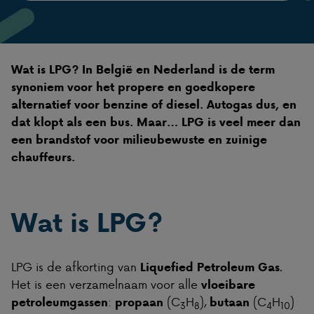
Wat is LPG? In België en Nederland is de term
synoniem voor het propere en goedkopere
alternatief voor benzine of diesel. Autogas dus, en
dat klopt als een bus. Maar… LPG is veel meer dan
een brandstof voor milieubewuste en zuinige
chauffeurs.
Wat is LPG?
LPG is de afkorting van
.
Liquefied Petroleum Gas
Het is een verzamelnaam voor alle
vloeibare
:
(C
H
),
(C
H
)
petroleumgassen
propaan
butaan
3
8
4
10