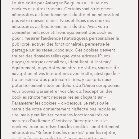
Le site édité par Antargaz Belgium s.a. utilise des
QFP
cookies et autres traceurs. Certains sont strictement
nécessaires au fonctionnement du site et ne nécessitent
pas votre consentement. Nous utilisons des cookies
À propos de nous
nécessaires au fonctionnement du site. Avec votre
Rencontrez Antargaz
consentement, nous utilisons également des cookies
pour : mesurer l’audience (statistiques), personnaliser la
Un futur durable
publicité, activer des fonctionnalités, permettre le
partage sur les réseaux sociaux. Ces cookies peuvent
Témoignages
traiter des données telles que votre adresse IP, vos
Actions
pages/rubriques consultées, identifiant utilisateur/
équipement, pays, dates, nombre de visites, sources de
Événements
navigation et vos interactions avec le site, ainsi que leur
transmission à des partenaires tiers, y compris ceux
Nous contacter
potentiellement situés en dehors de l’Union européenne.
Vous pouvez paramétrer vos choix à l’exception des
cookies strictement nécessaires en cliquant sur «
Paramétrer les cookies » ci-dessous. Le refus ou le
retrait de votre consentement n’affecte pas l’accès au
Paramètres des cookies
site, mais peut limiter certaines fonctionnalités ou
Documents importants et conditions générales
mesures d’audience. Choisissez “Accepter tous les
cookies” pour autoriser tous les cookies non strictement
Politique de confidentialité et cookies
nécessaires, “Refuser tous les cookies” pour les rejeter,
ou “Confirmer ma sélection” pour enregistrer vos