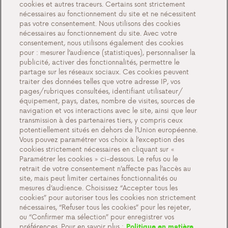
cookies et autres traceurs. Certains sont strictement
À propos de nous
nécessaires au fonctionnement du site et ne nécessitent
pas votre consentement. Nous utilisons des cookies
Rencontrez Antargaz
nécessaires au fonctionnement du site. Avec votre
Un futur durable
consentement, nous utilisons également des cookies
pour : mesurer l’audience (statistiques), personnaliser la
Témoignages
publicité, activer des fonctionnalités, permettre le
partage sur les réseaux sociaux. Ces cookies peuvent
Actions
traiter des données telles que votre adresse IP, vos
Événements
pages/rubriques consultées, identifiant utilisateur/
équipement, pays, dates, nombre de visites, sources de
Travailler chez Antargaz
navigation et vos interactions avec le site, ainsi que leur
transmission à des partenaires tiers, y compris ceux
Contact
potentiellement situés en dehors de l’Union européenne.
Vous pouvez paramétrer vos choix à l’exception des
cookies strictement nécessaires en cliquant sur «
Paramétrer les cookies » ci-dessous. Le refus ou le
retrait de votre consentement n’affecte pas l’accès au
Paramètres des cookies
site, mais peut limiter certaines fonctionnalités ou
Documents importants et conditions générales
mesures d’audience. Choisissez “Accepter tous les
cookies” pour autoriser tous les cookies non strictement
Politique de confidentialité et cookies
nécessaires, “Refuser tous les cookies” pour les rejeter,
ou “Confirmer ma sélection” pour enregistrer vos
préférences. Pour en savoir plus :
Politique en matière