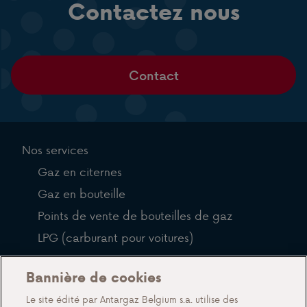
Contactez nous
Contact
Nos services
Gaz en citernes
Gaz en bouteille
Points de vente de bouteilles de gaz
LPG (carburant pour voitures)
QFP
Bannière de cookies
Blog
Le site édité par Antargaz Belgium s.a. utilise des