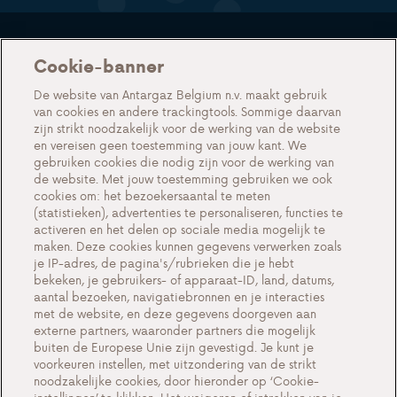
Onze diensten
Cookie-banner
Partnerschap voor installateurs
De website van Antargaz Belgium n.v. maakt gebruik
Gas in flessen voor professionals
van cookies en andere trackingtools. Sommige daarvan
zijn strikt noodzakelijk voor de werking van de website
LPG als autobrandstof
en vereisen geen toestemming van jouw kant. We
gebruiken cookies die nodig zijn voor de werking van
Nieuwsbrief
de website. Met jouw toestemming gebruiken we ook
cookies om: het bezoekersaantal te meten
Over ons
(statistieken), advertenties te personaliseren, functies te
activeren en het delen op sociale media mogelijk te
Events
maken. Deze cookies kunnen gegevens verwerken zoals
Alles over Antargaz
je IP-adres, de pagina's/rubrieken die je hebt
bekeken, je gebruikers- of apparaat-ID, land, datums,
Contacteer ons
aantal bezoeken, navigatiebronnen en je interacties
met de website, en deze gegevens doorgeven aan
externe partners, waaronder partners die mogelijk
buiten de Europese Unie zijn gevestigd. Je kunt je
voorkeuren instellen, met uitzondering van de strikt
Cookie-instellingen
noodzakelijke cookies, door hieronder op ‘Cookie-