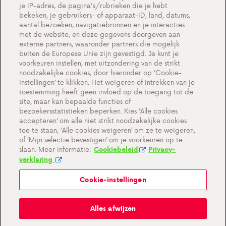
Events
je IP-adres, de pagina's/rubrieken die je hebt
bekeken, je gebruikers- of apparaat-ID, land, datums,
Contacteer ons
aantal bezoeken, navigatiebronnen en je interacties
met de website, en deze gegevens doorgeven aan
externe partners, waaronder partners die mogelijk
buiten de Europese Unie zijn gevestigd. Je kunt je
voorkeuren instellen, met uitzondering van de strikt
Cookie-instellingen
noodzakelijke cookies, door hieronder op ‘Cookie-
instellingen’ te klikken. Het weigeren of intrekken van je
Belangrijke documenten en algemene
toestemming heeft geen invloed op de toegang tot de
voorwaarden
site, maar kan bepaalde functies of
bezoekersstatistieken beperken. Kies ‘Alle cookies
Privacy en cookiebeleid BE
accepteren’ om alle niet strikt noodzakelijke cookies
toe te staan, ‘Alle cookies weigeren’ om ze te weigeren,
of ‘Mijn selectie bevestigen’ om je voorkeuren op te
slaan. Meer informatie:
Cookiebeleid
Privacy-
verklaring
Cookie-instellingen
Mijn Antargaz
Alles afwijzen