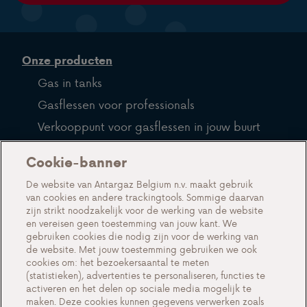
Onze producten
Gas in tanks
Gasflessen voor professionals
Verkooppunt voor gasflessen in jouw buurt
LPG
Cookie-banner
Veelgestelde vragen
De website van Antargaz Belgium n.v. maakt gebruik
van cookies en andere trackingtools. Sommige daarvan
Over ons
zijn strikt noodzakelijk voor de werking van de website
en vereisen geen toestemming van jouw kant. We
Maak kennis met Antargaz
gebruiken cookies die nodig zijn voor de werking van
Een duurzame toekomst
de website. Met jouw toestemming gebruiken we ook
cookies om: het bezoekersaantal te meten
Testimonials
(statistieken), advertenties te personaliseren, functies te
activeren en het delen op sociale media mogelijk te
Acties
maken. Deze cookies kunnen gegevens verwerken zoals