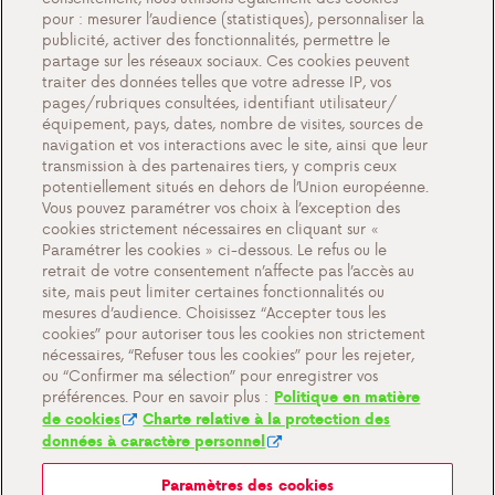
pour : mesurer l’audience (statistiques), personnaliser la
Témoignages
publicité, activer des fonctionnalités, permettre le
partage sur les réseaux sociaux. Ces cookies peuvent
Actions
traiter des données telles que votre adresse IP, vos
Événements
pages/rubriques consultées, identifiant utilisateur/
équipement, pays, dates, nombre de visites, sources de
Travailler chez Antargaz
navigation et vos interactions avec le site, ainsi que leur
transmission à des partenaires tiers, y compris ceux
Contact
potentiellement situés en dehors de l’Union européenne.
Vous pouvez paramétrer vos choix à l’exception des
cookies strictement nécessaires en cliquant sur «
Paramétrer les cookies » ci-dessous. Le refus ou le
retrait de votre consentement n’affecte pas l’accès au
Paramètres des cookies
site, mais peut limiter certaines fonctionnalités ou
Documents importants et conditions générales
mesures d’audience. Choisissez “Accepter tous les
cookies” pour autoriser tous les cookies non strictement
Politique de confidentialité et cookies
nécessaires, “Refuser tous les cookies” pour les rejeter,
ou “Confirmer ma sélection” pour enregistrer vos
préférences. Pour en savoir plus :
Politique en matière
de cookies
Charte relative à la protection des
données à caractère personnel
Paramètres des cookies