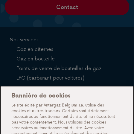
Contact
Nos services
Gaz en citernes
Gaz en bouteille
Points de vente de bouteilles de gaz
LPG (carburant pour voitures)
QFP
Bannière de cookies
Blog
Le site édité par Antargaz Belgium s.a. utilise des
cookies et autres traceurs. Certains sont strictement
À propos de nous
nécessaires au fonctionnement du site et ne nécessitent
pas votre consentement. Nous utilisons des cookies
Rencontrez Antargaz
nécessaires au fonctionnement du site. Avec votre
Un futur durable
consentement, nous utilisons également des cookies