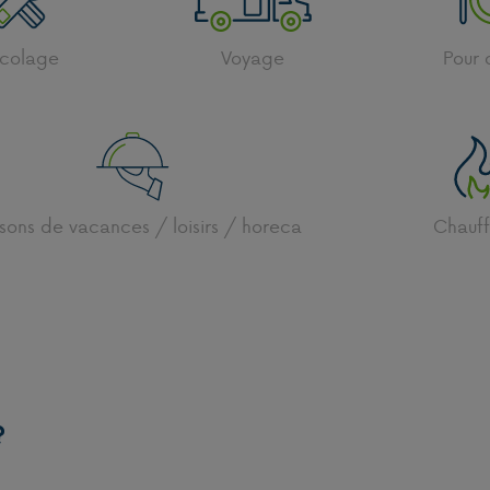
icolage
Voyage
Pour 
sons de vacances / loisirs / horeca
Chauf
?