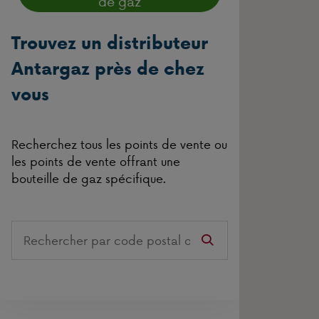
de gaz
Trouvez un distributeur
Antargaz près de chez
vous
Recherchez tous les points de vente ou
les points de vente offrant une
bouteille de gaz spécifique.
Search
on
this
website