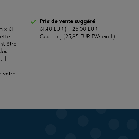
Prix de vente suggéré
m x 31
31,40 EUR (+ 25,00 EUR
cette
Caution ) (25,95 EUR TVA excl.)
nt être
des
 Il
e votre