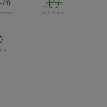
cuisiner
Désherbage
fage