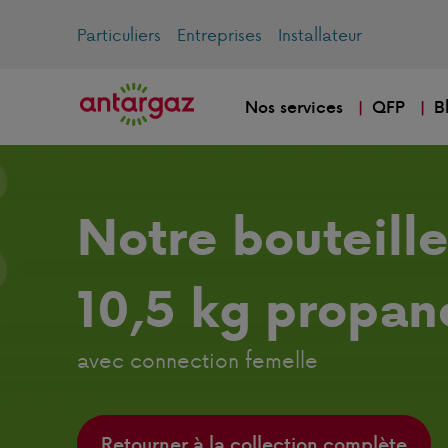
Particuliers
Entreprises
Installateur
Nos services
QFP
B
Notre bouteill
10,5 kg propan
avec connection femelle
Retourner à la collection complète