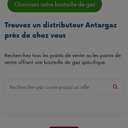
Choisissez votre bouteille de gaz
Trouvez un distributeur Antargaz
près de chez vous
Recherchez tous les points de vente ou les points de
vente offrant une bouteille de gaz spécifique.
Search
on
this
website