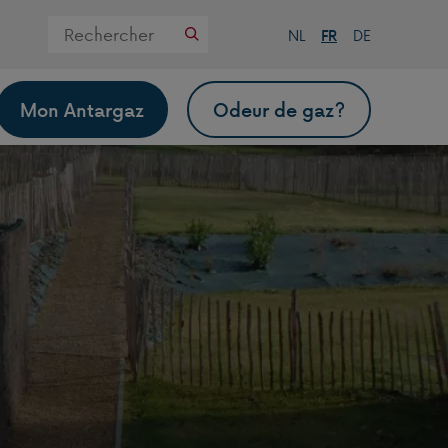
Zoek
NL
FR
DE
op
deze
website
Mon Antargaz
Odeur de gaz?