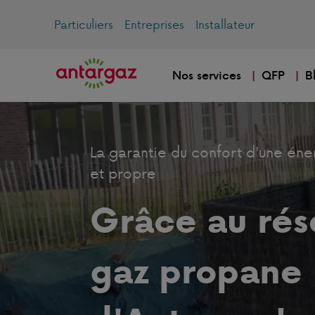
Particuliers
Entreprises
Installateur
Nos services
QFP
B
La garantie du confort d'une éne
et propre
Grâce au rés
gaz propane