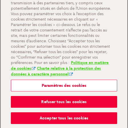
transmission à des partenaires tiers, y compris ceux
Contact
potentiellement situés en dehors de l’Union européenne.
Vous pouvez paramétrer vos choix à l’exception des
cookies strictement nécessaires en cliquant sur «
Paramétrer les cookies » ci-dessous. Le refus ou le
retrait de votre consentement n’affecte pas l’accès au
Paramètres des cookies
site, mais peut limiter certaines fonctionnalités ou
Documents importants et conditions générales
mesures d’audience. Choisissez “Accepter tous les
cookies” pour autoriser tous les cookies non strictement
Politique de confidentialité et cookies
nécessaires, “Refuser tous les cookies” pour les rejeter,
ou “Confirmer ma sélection” pour enregistrer vos
préférences. Pour en savoir plus :
Politique en matière
de cookies
Charte relative à la protection des
données à caractère personnel
Paramètres des cookies
Mon Antargaz
Refuser tous les cookies
Odeur de gaz?
Accepter tous les cookies