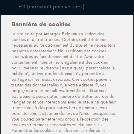
LPG (carburant pour voitures)
QFP
Bannière de cookies
Blog
Le site édité par Antargaz Belgium s.a. utilise des
cookies et autres traceurs. Certains sont strictement
À propos de nous
nécessaires au fonctionnement du site et ne nécessitent
pas votre consentement. Nous utilisons des cookies
Rencontrez Antargaz
nécessaires au fonctionnement du site. Avec votre
Un futur durable
consentement, nous utilisons également des cookies
pour : mesurer l’audience (statistiques), personnaliser la
Témoignages
publicité, activer des fonctionnalités, permettre le
partage sur les réseaux sociaux. Ces cookies peuvent
Actions
traiter des données telles que votre adresse IP, vos
Événements
pages/rubriques consultées, identifiant utilisateur/
équipement, pays, dates, nombre de visites, sources de
Travailler chez Antargaz
navigation et vos interactions avec le site, ainsi que leur
transmission à des partenaires tiers, y compris ceux
Contact
potentiellement situés en dehors de l’Union européenne.
Vous pouvez paramétrer vos choix à l’exception des
cookies strictement nécessaires en cliquant sur «
Paramétrer les cookies » ci-dessous. Le refus ou le