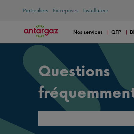
Particuliers
Entreprises
Installateur
Nos services
QFP
B
Questions
fréquemment
Search
this
website