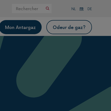
Zoek
NL
FR
DE
op
deze
website
Mon Antargaz
Odeur de gaz?