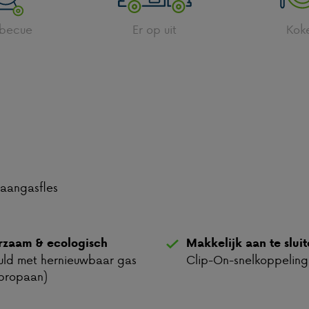
rbecue
Er op uit
Kok
aangasfles
rzaam & ecologisch
Makkelijk aan te slui
ld met hernieuwbaar gas
Clip-On-snelkoppeling
propaan)