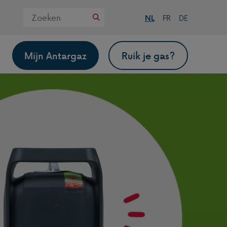
Zoek
NL
FR
DE
op
deze
website
Mijn Antargaz
Ruik je gas?