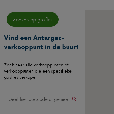
Zoeken op gasfles
Vind een Antargaz-
verkooppunt in de buurt
Zoek naar alle verkooppunten of
verkooppunten die een specifieke
gasfles verkopen.
Search
on
this
website