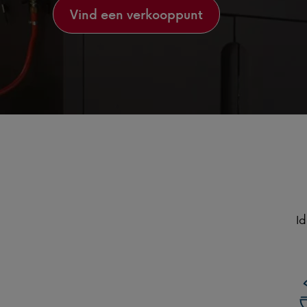
Vind een verkooppunt
Id