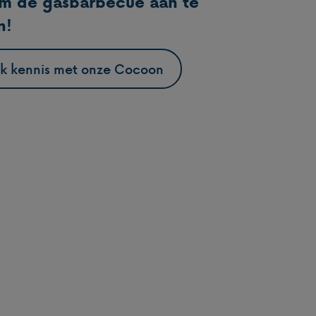
om de gasbarbecue aan te
n!
k kennis met onze Cocoon