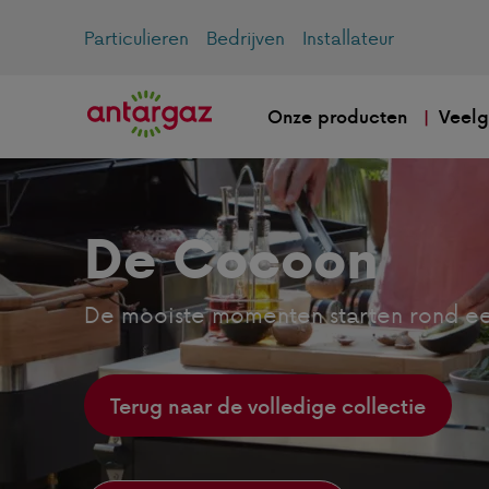
Particulieren
Bedrijven
Installateur
Onze producten
Veelg
De Cocoon
De mooiste momenten starten rond ee
Terug naar de volledige collectie