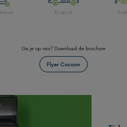
rbecue
Er op uit
Kok
Ga je op reis? Download de brochure
Flyer Cocoon