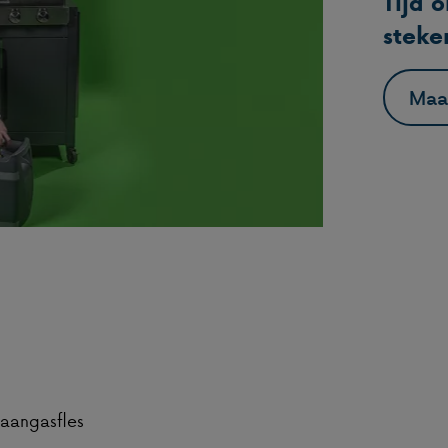
Tijd 
steke
Maa
aangasfles