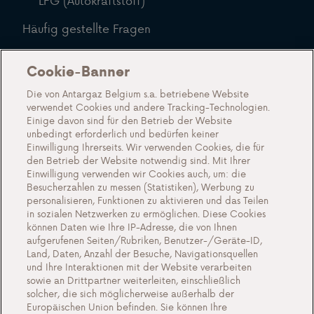
LPG (Autokraftstoff)
Häufig gestellte Fragen
Blog
Cookie-Banner
Über uns
Die von Antargaz Belgium s.a. betriebene Website
Lernen Sie Antargaz kennen
verwendet Cookies und andere Tracking-Technologien.
Einige davon sind für den Betrieb der Website
Eine nachhaltige Zukunft
unbedingt erforderlich und bedürfen keiner
Einwilligung Ihrerseits. Wir verwenden Cookies, die für
Zeugnisse
den Betrieb der Website notwendig sind. Mit Ihrer
Aktionen
Einwilligung verwenden wir Cookies auch, um: die
Besucherzahlen zu messen (Statistiken), Werbung zu
Veranstaltungen
personalisieren, Funktionen zu aktivieren und das Teilen
in sozialen Netzwerken zu ermöglichen. Diese Cookies
Arbeiten bei Antargaz
können Daten wie Ihre IP-Adresse, die von Ihnen
aufgerufenen Seiten/Rubriken, Benutzer-/Geräte-ID,
Kontakt
Land, Daten, Anzahl der Besuche, Navigationsquellen
und Ihre Interaktionen mit der Website verarbeiten
sowie an Drittpartner weiterleiten, einschließlich
solcher, die sich möglicherweise außerhalb der
Cookie-Einstellungen
Europäischen Union befinden. Sie können Ihre