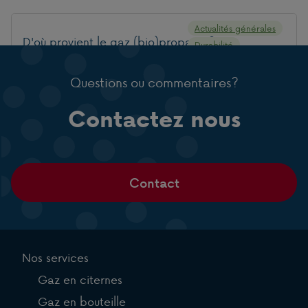
Actualités générales
D'où provient le gaz (bio)propane ?
Durabilité
Questions ou commentaires?
Actualités générales
Quelles sont les implications de la transition
Contactez nous
Durabilité
énergétique pour les PME non raccordées au
réseau de gaz ?
Contact
Nos services
Gaz en citernes
Gaz en bouteille