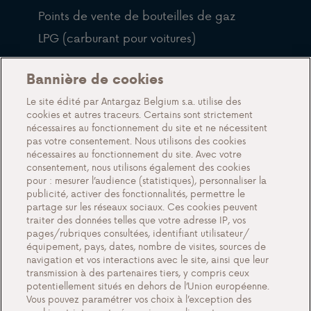
Points de vente de bouteilles de gaz
LPG (carburant pour voitures)
QFP
Bannière de cookies
Blog
Le site édité par Antargaz Belgium s.a. utilise des
cookies et autres traceurs. Certains sont strictement
À propos de nous
nécessaires au fonctionnement du site et ne nécessitent
pas votre consentement. Nous utilisons des cookies
Rencontrez Antargaz
nécessaires au fonctionnement du site. Avec votre
Un futur durable
consentement, nous utilisons également des cookies
pour : mesurer l’audience (statistiques), personnaliser la
Témoignages
publicité, activer des fonctionnalités, permettre le
partage sur les réseaux sociaux. Ces cookies peuvent
Actions
traiter des données telles que votre adresse IP, vos
Événements
pages/rubriques consultées, identifiant utilisateur/
équipement, pays, dates, nombre de visites, sources de
Travailler chez Antargaz
navigation et vos interactions avec le site, ainsi que leur
transmission à des partenaires tiers, y compris ceux
Contact
potentiellement situés en dehors de l’Union européenne.
Vous pouvez paramétrer vos choix à l’exception des