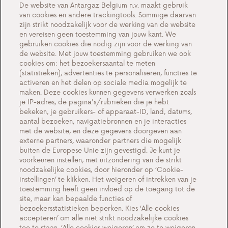
De website van Antargaz Belgium n.v. maakt gebruik
van cookies en andere trackingtools. Sommige daarvan
Over ons
zijn strikt noodzakelijk voor de werking van de website
en vereisen geen toestemming van jouw kant. We
Maak kennis met Antargaz
gebruiken cookies die nodig zijn voor de werking van
Een duurzame toekomst
de website. Met jouw toestemming gebruiken we ook
cookies om: het bezoekersaantal te meten
Testimonials
(statistieken), advertenties te personaliseren, functies te
activeren en het delen op sociale media mogelijk te
Acties
maken. Deze cookies kunnen gegevens verwerken zoals
Events
je IP-adres, de pagina's/rubrieken die je hebt
bekeken, je gebruikers- of apparaat-ID, land, datums,
Contacteer ons
aantal bezoeken, navigatiebronnen en je interacties
met de website, en deze gegevens doorgeven aan
externe partners, waaronder partners die mogelijk
buiten de Europese Unie zijn gevestigd. Je kunt je
voorkeuren instellen, met uitzondering van de strikt
Cookie-instellingen
noodzakelijke cookies, door hieronder op ‘Cookie-
instellingen’ te klikken. Het weigeren of intrekken van je
Belangrijke documenten en algemene
toestemming heeft geen invloed op de toegang tot de
voorwaarden
site, maar kan bepaalde functies of
bezoekersstatistieken beperken. Kies ‘Alle cookies
Privacy en cookiebeleid BE
accepteren’ om alle niet strikt noodzakelijke cookies
toe te staan, ‘Alle cookies weigeren’ om ze te weigeren,