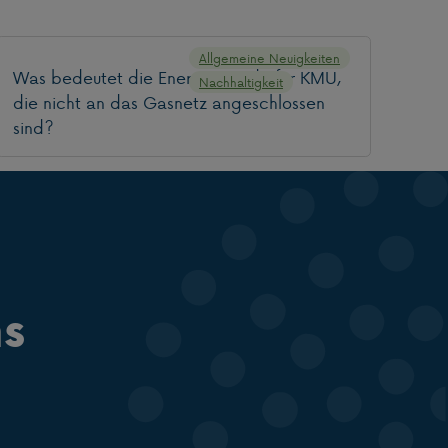
Allgemeine Neuigkeiten
Was bedeutet die Energiewende für KMU,
Nachhaltigkeit
die nicht an das Gasnetz angeschlossen
sind?
ns