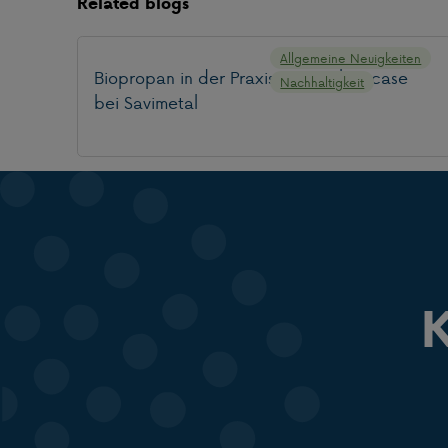
Related blogs
Allgemeine Neuigkeiten
Biopropan in der Praxis: unser Showcase
Nachhaltigkeit
bei Savimetal
K