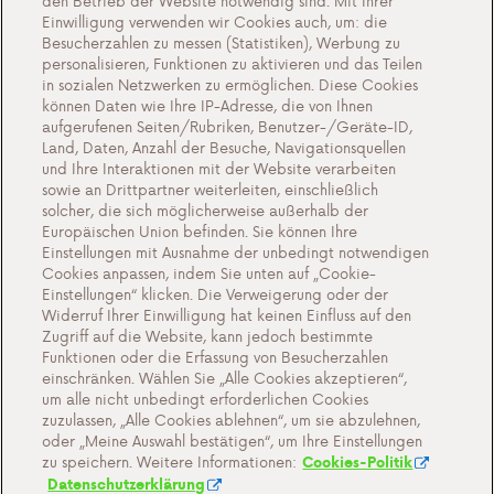
den Betrieb der Website notwendig sind. Mit Ihrer
Eine nachhaltige Zukunft
Einwilligung verwenden wir Cookies auch, um: die
Zeugnisse
Besucherzahlen zu messen (Statistiken), Werbung zu
personalisieren, Funktionen zu aktivieren und das Teilen
Aktionen
in sozialen Netzwerken zu ermöglichen. Diese Cookies
können Daten wie Ihre IP-Adresse, die von Ihnen
Veranstaltungen
aufgerufenen Seiten/Rubriken, Benutzer-/Geräte-ID,
Arbeiten bei Antargaz
Land, Daten, Anzahl der Besuche, Navigationsquellen
und Ihre Interaktionen mit der Website verarbeiten
Kontakt
sowie an Drittpartner weiterleiten, einschließlich
solcher, die sich möglicherweise außerhalb der
Europäischen Union befinden. Sie können Ihre
Einstellungen mit Ausnahme der unbedingt notwendigen
Cookies anpassen, indem Sie unten auf „Cookie-
Cookie-Einstellungen
Einstellungen“ klicken. Die Verweigerung oder der
Widerruf Ihrer Einwilligung hat keinen Einfluss auf den
Wichtige Dokumente und Allgemeine
Zugriff auf die Website, kann jedoch bestimmte
Geschaftsbedingungen
Funktionen oder die Erfassung von Besucherzahlen
einschränken. Wählen Sie „Alle Cookies akzeptieren“,
Datenschutz- und Cookie-Richtlinien
um alle nicht unbedingt erforderlichen Cookies
zuzulassen, „Alle Cookies ablehnen“, um sie abzulehnen,
oder „Meine Auswahl bestätigen“, um Ihre Einstellungen
zu speichern. Weitere Informationen:
Cookies-Politik
Datenschutzerklärung