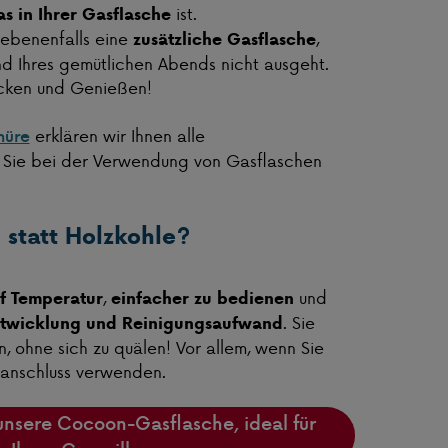
ist.
s in Ihrer Gasflasche
gebenenfalls eine
,
zusätzliche Gasflasche
 Ihres gemütlichen Abends nicht ausgeht.
acken und Genießen!
erklären wir Ihnen alle
hüre
 Sie bei der Verwendung von Gasflaschen
 statt Holzkohle?
,
und
uf Temperatur
einfacher zu bedienen
. Sie
twicklung und Reinigungsaufwand
, ohne sich zu quälen! Vor allem, wenn Sie
lanschluss verwenden.
unsere Cocoon-Gasflasche, ideal für