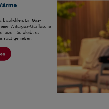
 Wärme
ark abkühlen. Ein
Gas-
t einer Antargaz-Gasflasche
eheizen. So bleibt es
is spät genießen.
hen