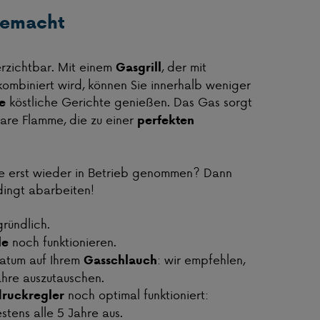
 gemacht
erzichtbar. Mit einem
, der mit
Gasgrill
ombiniert wird, können Sie innerhalb weniger
köstliche Gerichte genießen. Das Gas sorgt
e
rbare Flamme, die zu einer
perfekten
de erst wieder in Betrieb genommen? Dann
edingt abarbeiten!
gründlich.
noch funktionieren.
le
atum auf Ihrem
: wir empfehlen,
Gasschlauch
ahre auszutauschen.
noch optimal funktioniert:
ruckregler
stens alle 5 Jahre aus.