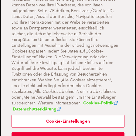
können Daten wie Ihre IP-Adresse, die von Ihnen
Veranstaltungen
aufgerufenen Seiten/Rubriken, Benutzer-/Geräte-ID,
Arbeiten bei Antargaz
Land, Daten, Anzahl der Besuche, Navigationsquellen
und Ihre Interaktionen mit der Website verarbeiten
Kontakt
sowie an Drittpartner weiterleiten, einschließlich
solcher, die sich möglicherweise außerhalb der
Europäischen Union befinden. Sie können Ihre
Einstellungen mit Ausnahme der unbedingt notwendigen
Cookies anpassen, indem Sie unten auf „Cookie-
Cookie-Einstellungen
Einstellungen“ klicken. Die Verweigerung oder der
Widerruf Ihrer Einwilligung hat keinen Einfluss auf den
Wichtige Dokumente und Allgemeine
Zugriff auf die Website, kann jedoch bestimmte
Geschaftsbedingungen
Funktionen oder die Erfassung von Besucherzahlen
einschränken. Wählen Sie „Alle Cookies akzeptieren“,
Datenschutz- und Cookie-Richtlinien
um alle nicht unbedingt erforderlichen Cookies
zuzulassen, „Alle Cookies ablehnen“, um sie abzulehnen,
oder „Meine Auswahl bestätigen“, um Ihre Einstellungen
zu speichern. Weitere Informationen:
Cookies-Politik
Datenschutzerklärung
Cookie-Einstellungen
Mein Antargaz