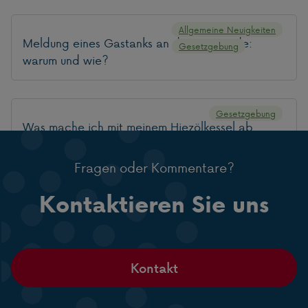
Allgemeine Neuigkeiten
Meldung eines Gastanks an die Gemeinde:
Gesetzgebung
warum und wie?
Gesetzgebung
Was mache ich mit meinem Hiezölkessel ab
2025?
Fragen oder Kommentare?
Kontaktieren Sie uns
Kontakt