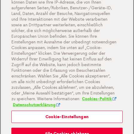
können Daten wie Ihre IP-Adresse, die von Ihnen
Veranstaltungen
aufgerufenen Seiten/Rubriken, Benutzer-/Geräte-ID,
Arbeiten bei Antargaz
Land, Daten, Anzahl der Besuche, Navigationsquellen
und Ihre Interaktionen mit der Website verarbeiten
Kontakt
sowie an Drittpartner weiterleiten, einschließlich
solcher, die sich möglicherweise außerhalb der
Europäischen Union befinden. Sie können Ihre
Einstellungen mit Ausnahme der unbedingt notwendigen
Cookies anpassen, indem Sie unten auf „Cookie-
Cookie-Einstellungen
Einstellungen“ klicken. Die Verweigerung oder der
Widerruf Ihrer Einwilligung hat keinen Einfluss auf den
Wichtige Dokumente und Allgemeine
Zugriff auf die Website, kann jedoch bestimmte
Geschaftsbedingungen
Funktionen oder die Erfassung von Besucherzahlen
einschränken. Wählen Sie „Alle Cookies akzeptieren“,
Datenschutz- und Cookie-Richtlinien
um alle nicht unbedingt erforderlichen Cookies
zuzulassen, „Alle Cookies ablehnen“, um sie abzulehnen,
oder „Meine Auswahl bestätigen“, um Ihre Einstellungen
zu speichern. Weitere Informationen:
Cookies-Politik
Datenschutzerklärung
Cookie-Einstellungen
Mein Antargaz
Alle Cookies ablehnen